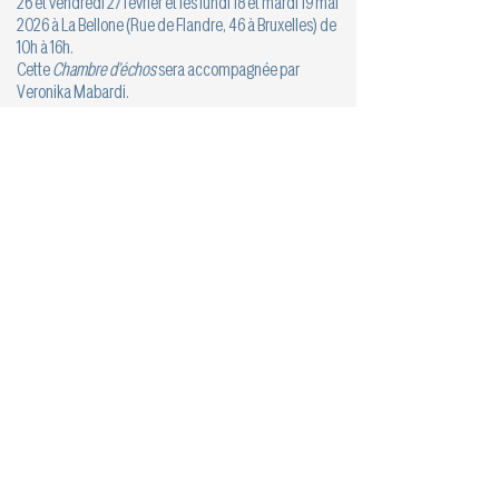
26 et vendredi 27 février et les lundi 18 et mardi 19 mai
2026 à La Bellone (Rue de Flandre, 46 à Bruxelles) de
10h à 16h.
Cette
Chambre d’échos
sera accompagnée par
Veronika Mabardi.
L’appel à candidatures est clos depuis le 17
décembre 2025.
CENTRE DES ÉCRITURES DRAMATIQUES
WALLONIE-BRUXELLES asbl