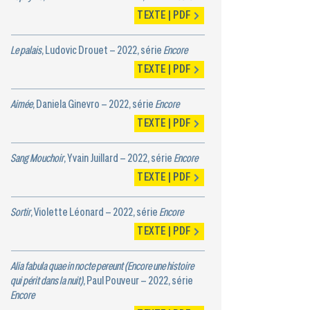
TEXTE | PDF
Le palais
, Ludovic Drouet – 2022, série
Encore
TEXTE | PDF
Aimée
, Daniela Ginevro – 2022, série
Encore
TEXTE | PDF
Sang Mouchoir
, Yvain Juillard – 2022, série
Encore
TEXTE | PDF
Sortir
, Violette Léonard – 2022, série
Encore
TEXTE | PDF
Alia fabula quae in nocte pereunt (Encore une histoire
qui périt dans la nuit)
, Paul Pouveur – 2022, série
Encore