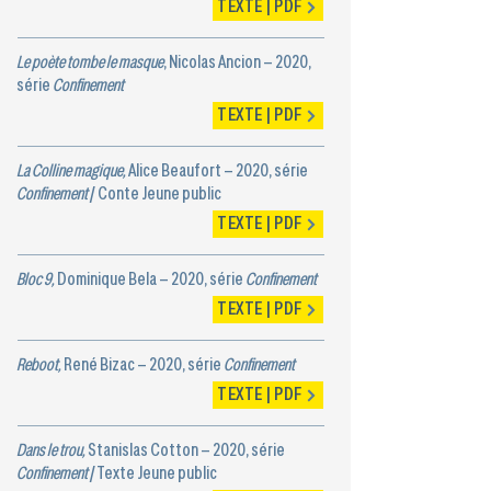
TEXTE | PDF
Le poète tombe le masque
, Nicolas Ancion – 2020,
série
Confinement
TEXTE | PDF
La Colline magique,
Alice Beaufort – 2020, série
Confinement
/ Conte Jeune public
TEXTE | PDF
Bloc 9,
Dominique Bela – 2020, série
Confinement
TEXTE | PDF
Reboot,
René Bizac – 2020, série
Confinement
TEXTE | PDF
Dans le trou,
Stanislas Cotton – 2020, série
Confinement
/ Texte Jeune public