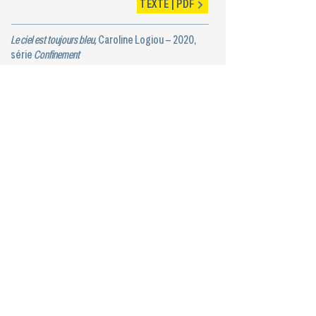
TEXTE | PDF
Le ciel est toujours bleu,
Caroline Logiou – 2020,
série
Confinement
TEXTE | PDF
Aussi long que le silence
, Alex Lorette – 2020,
série
Confinement
TEXTE | PDF
Une dernière danse à Itaewon
, Cathy Min Jung –
2020, série
Confinement
TEXTE | PDF
Mégot et Paillette,
Rachel Simonin – 2020, série
Confinement
TEXTE | PDF