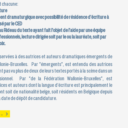
t chacune:
ture
t dramaturgique avec possibilité de résidence d’écriture à
é par le CED
u Rideau du texte ayant fait l’objet de l’aide par une équipe
ssionnels, lecture dirigée soit par le ou la lauréate, soit par
oix.
éservées à des autrices et auteurs dramatiques émergents de
llonie-Bruxelles. Par “émergents”, est entendu des autrices
nt pas vu plus de deux de leurs textes portés à la scène dans un
sionnel. Par “de la Fédération Wallonie-Bruxelles”, est
ces et auteurs dont la langue d’écriture est principalement le
ont soit de nationalité belge, soit résidents en Belgique depuis
la date de dépôt de candidature.
Appel à candidature