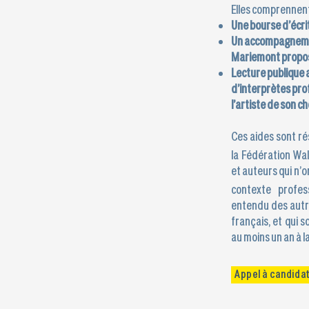
Elles comprennen
Une bourse d’écri
Un accompagnemen
Mariemont propos
Lecture publique a
d’interprètes profe
l’artiste de son ch
Ces aides sont r
la Fédération Wa
et auteurs qui n’o
contexte profes
entendu des autri
français, et qui s
au moins un an à 