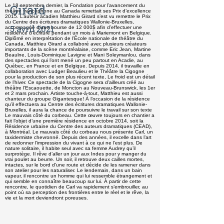
Girard
Le 18 septembre dernier, la Fondation pour l’avancement du
théâtre francophone au Canada remettait ses Prix d’excellence
2015. L’auteur acadien Matthieu Girard s’est vu remettre le Prix
du Centre des écritures dramatiques Wallonie-Bruxelles,
5 avril 2021
accompagné d’une bourse de 12 000$ afin d’effectuer une
résidence d’écriture pendant un mois à Mariemont en Belgique.
Diplômé en interprétation de l’École nationale de théâtre du
Canada, Matthieu Girard a collaboré avec plusieurs créateurs
importants de la scène montréalaise, comme Eric Jean, Martine
Beaulne, Louis-Dominique Lavigne et Mani Soleymanlou, dans
des spectacles qui l’ont mené un peu partout en Acadie, au
Québec, en France et en Belgique. Depuis 2014, il travaille en
collaboration avec Ludger Beaulieu et le Théâtre la Cigogne
pour la production de son plus récent texte, Le froid est un détail
de l’hiver. Ce spectacle de la Cigogne sera d’ailleurs créé au
théâtre l’Escaouette, de Moncton au Nouveau-Brunswick, les 1er
et 2 mars prochain. Artiste touche-à-tout, Matthieu est aussi
chanteur du groupe Gigantesque! À l’occasion de la résidence
qu’il effectuera au Centre des écritures dramatiques Wallonie-
Bruxelles, il aura la chance de poursuivre le travail sur son texte
Le mauvais côté du corbeau. Cette œuvre toujours en chantier a
fait l’objet d’une première résidence en octobre 2014, soit la
Résidence urbaine du Centre des auteurs dramatiques (CEAD),
à Montréal. Le mauvais côté du corbeau nous présente Carl, un
taxidermiste chevronné. Depuis des années, il excelle dans l’art
de redonner l’impression du vivant à ce qui ne l’est plus. De
nature solitaire, il habite seul avec sa femme Audrey qu’il
surprotège. Il rêve d’aller un jour aux Indes pour y manger du
vrai poulet au beurre. Un soir, il retrouve deux cailles mortes,
intactes, sur le bord d’une route et décide de les ramener dans
son atelier pour les naturaliser. Le lendemain, dans un bain
vapeur, il rencontre un homme qui lui ressemble étrangement et
qui semble en connaître beaucoup sur lui. À partir de cette
rencontre, le quotidien de Carl va rapidement s’embrouiller, au
point où sa perception des frontières entre le réel et le rêve, la
vie et la mort deviendront poreuses.