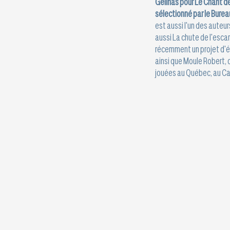
Gélinas pour Le Chant de 
sélectionné par le Burea
est aussi l'un des auteurs
aussi La chute de l'esca
récemment un projet d'écri
ainsi que Moule Robert, q
jouées au Québec, au Ca