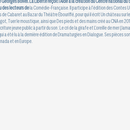
Georges Boivin. La Liberté reçoit l'Aide à la création du Centre national du 
u des lecteurs de
la Comédie-Française. Il participe à l'édition des Contes Ur
 de Cabaret au Bazar du Théâtre Ébouriffé, pour qui il écrit Un château sur le d
rgot, Tuer le moustique, ainsi que Des pieds et des mains créé au CNA en 2016
ture jeune public à partir du son : Le cri de la girafe et L'oreille de mer (Jama
ui a été lu à la dernière édition de Dramaturgies en Dialogue. Ses pièces son
nada et en Europe.