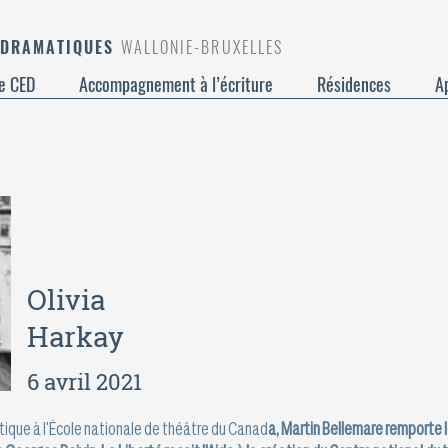
 DRAMATIQUES
WALLONIE-BRUXELLES
e CED
Accompagnement à l’écriture
Résidences
Ap
Olivia
Harkay
6 avril 2021
tique à l'École nationale de théâtre du Canad
a, Martin Bellemare remporte l