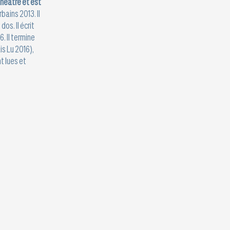
théâtre et est
bains 2013. Il
os. Il écrit
. Il termine
is Lu 2016),
t lues et